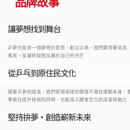
品牌故事
讓夢想找到舞台
乒夢也是拼一個夢想的意思，創立以來，我們秉持著信念
看見，並最終綻放出屬於自己的光芒
從乒乓到原住民文化
隨著乒夢的成長，我們發現桌球的價值不單在運動本身，
學員在提升技術的同時，也能深入體會文化的深度與魅力
堅持拚夢・創造嶄新未來