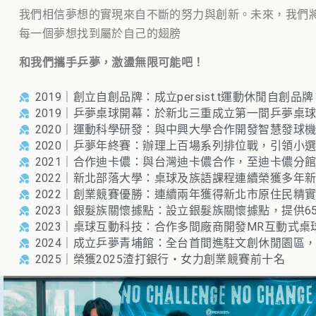
我們相信夢想的實現來自不斷的努力與創新。未來，我們
每一個夢想找到屬於自己的翅膀
和我們攜手乒夢，激盪無限可能吧！
2019｜創立自創品牌：成立persist.t運動休閒自創
2019｜乒夢桌球開幕：於新北三重成立第一間乒夢桌
2020｜運動科學研發：與中興大學合作開發智慧發球
2020｜乒夢年終賽：辦理上百場系列排位戰，引領小
2021｜合作迪卡儂：與台灣迪卡儂合作，至迪卡儂分
2022｜新北部落大學：桌球及族語課程連續榮獲多年
2022｜創業競賽優勝：連續兩年獲得新北市原住民精
2023｜銀髮族關懷據點：設立銀髮族關懷據點，提供6
2023｜桌球互動科技：合作多間廠商開發MR互動式
2024｜成立乒夢青埔館：全台首間進駐文創休閒園區
2025｜榮獲2025渣打銀行・女力創業競賽前十名