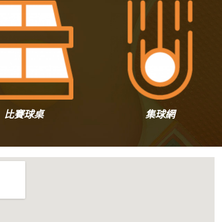
比賽球桌
集球網